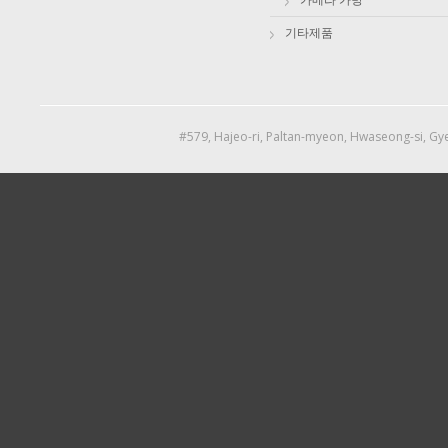
기타제품
#579, Hajeo-ri, Paltan-myeon, Hwaseong-si, Gye