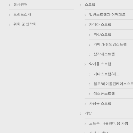
회사연혁
스트랩
브랜드소개
일반스트랩과 어깨패드
위치 및 연락처
카메라 스트랩
퀵샷스트랩
카메라/쌍안경스트랩
삼각대스트랩
악기용 스트랩
기타스트랩/패드
첼로/바이올린케이스스
색소폰스트랩
사냥용 스트랩
가방
노트북, 타블렛PC용 가방
카메라 가방