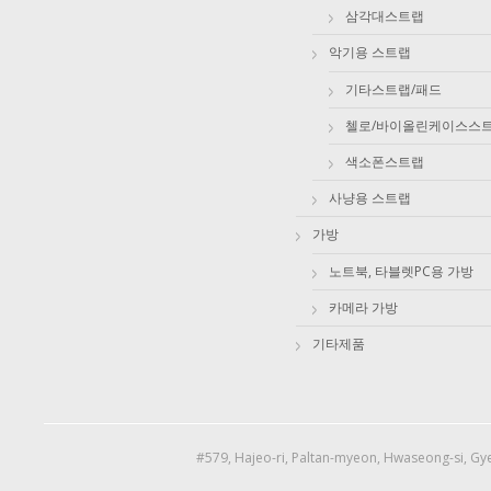
삼각대스트랩
악기용 스트랩
기타스트랩/패드
첼로/바이올린케이스스
색소폰스트랩
사냥용 스트랩
가방
노트북, 타블렛PC용 가방
카메라 가방
기타제품
#579, Hajeo-ri, Paltan-myeon, Hwaseong-si, Gye