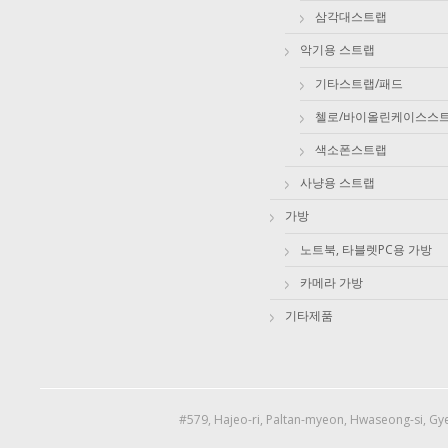
삼각대스트랩
악기용 스트랩
기타스트랩/패드
첼로/바이올린케이스스
색소폰스트랩
사냥용 스트랩
가방
노트북, 타블렛PC용 가방
카메라 가방
기타제품
#579, Hajeo-ri, Paltan-myeon, Hwaseong-si, Gye